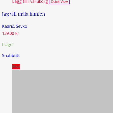
Lägg till i varukorg
Quick View
Jag vill måla himlen
Kadrić, Ševko
139.00
kr
I lager
Snabbtitt
Rea!