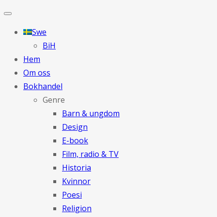
Swe
BiH
Hem
Om oss
Bokhandel
Genre
Barn & ungdom
Design
E-book
Film, radio & TV
Historia
Kvinnor
Poesi
Religion