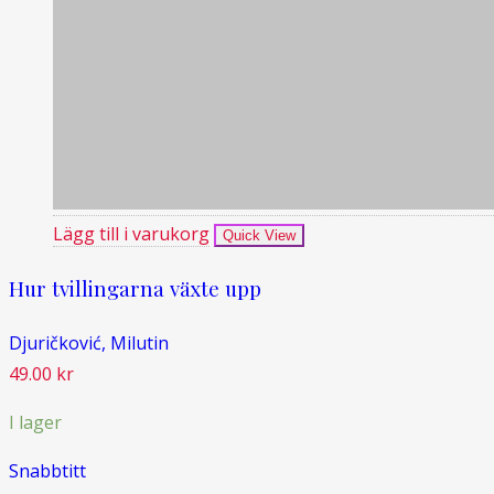
Lägg till i varukorg
Quick View
Hur tvillingarna växte upp
Djuričković, Milutin
49.00
kr
I lager
Snabbtitt