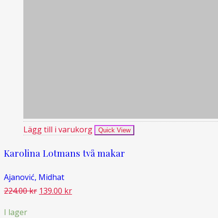
Lägg till i varukorg
Quick View
Karolina Lotmans två makar
Ajanović, Midhat
Det
Det
224.00
kr
139.00
kr
ursprungliga
nuvarande
I lager
priset
priset