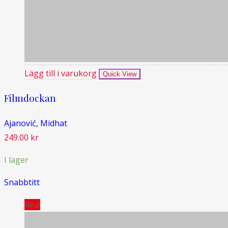
Lägg till i varukorg
Quick View
Filmdockan
Ajanović, Midhat
249.00
kr
I lager
Snabbtitt
Rea!