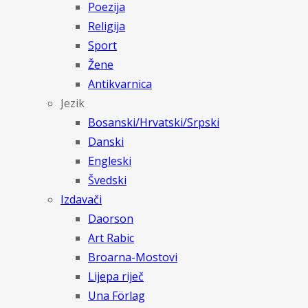
Poezija
Religija
Sport
Žene
Antikvarnica
Jezik
Bosanski/Hrvatski/Srpski
Danski
Engleski
Švedski
Izdavači
Daorson
Art Rabic
Broarna-Mostovi
Lijepa riječ
Una Förlag