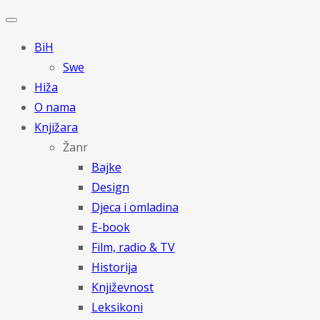
BiH
Swe
Hiža
O nama
Knjižara
Žanr
Bajke
Design
Djeca i omladina
E-book
Film, radio & TV
Historija
Književnost
Leksikoni