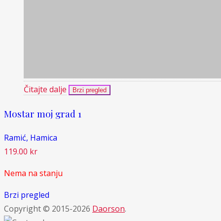
Čitajte dalje
Brzi pregled
Mostar moj grad 1
Ramić, Hamica
119.00
kr
Nema na stanju
Brzi pregled
Copyright © 2015-2026
Daorson
.