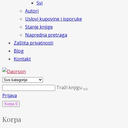
Svi
Autori
Uslovi kupovine i isporuke
Stanje knjige
Napredna pretraga
Zaštita privatnosti
Blog
Kontakt
Traži knjigu
Prijava
Korpa
0
Korpa