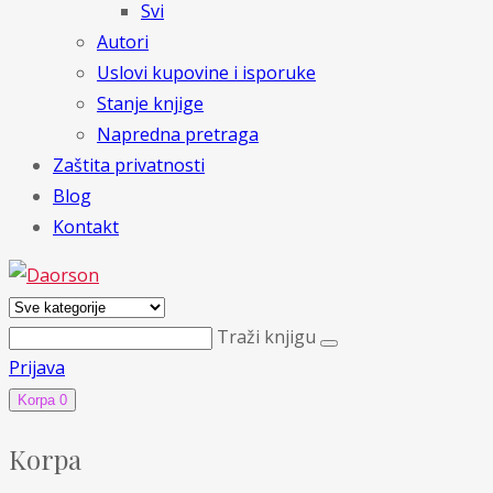
Svi
Autori
Uslovi kupovine i isporuke
Stanje knjige
Napredna pretraga
Zaštita privatnosti
Blog
Kontakt
Traži knjigu
Prijava
Korpa
0
Korpa