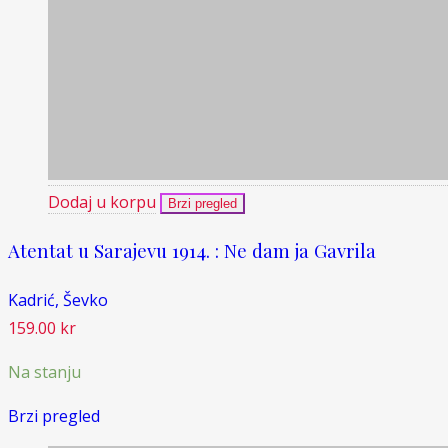
Dodaj u korpu
Brzi pregled
Atentat u Sarajevu 1914. : Ne dam ja Gavrila
Kadrić, Ševko
159.00
kr
Na stanju
Brzi pregled