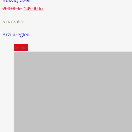
Bukvić, Uzeir
Original
Current
200.00
kr
149.00
kr
price
price
5 na zalihi
was:
is:
200.00 kr.
149.00 kr.
Brzi pregled
Akcija!