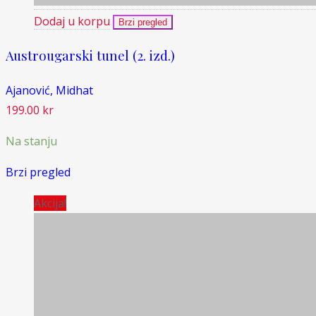
Dodaj u korpu
Brzi pregled
Austrougarski tunel (2. izd.)
Ajanović, Midhat
199.00
kr
Na stanju
Brzi pregled
Akcija!