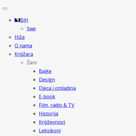
BiH
Swe
Hiža
O nama
Knjižara
Žanr
Bajke
Design
Djeca i omladina
E-book
Film, radio & TV
Historija
Književnost
Leksikoni