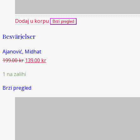
Dodaj u korpu
Brzi pregled
Besvärjelser
Ajanović, Midhat
Original
Current
199.00
kr
139.00
kr
price
price
1 na zalihi
was:
is:
199.00 kr.
139.00 kr.
Brzi pregled