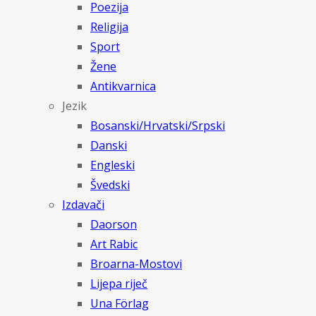
Poezija
Religija
Sport
Žene
Antikvarnica
Jezik
Bosanski/Hrvatski/Srpski
Danski
Engleski
Švedski
Izdavači
Daorson
Art Rabic
Broarna-Mostovi
Lijepa riječ
Una Förlag