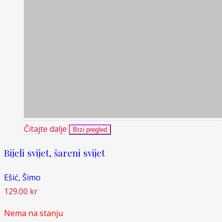
Čitajte dalje
Brzi pregled
Bijeli svijet, šareni svijet
Ešić, Šimo
129.00
kr
Nema na stanju