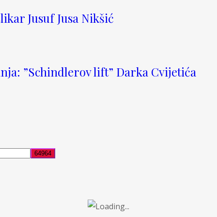
ikar Jusuf Jusa Nikšić
a: ”Schindlerov lift” Darka Cvijetića