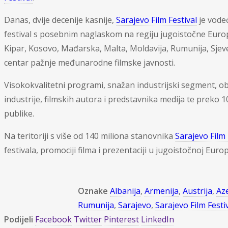
Danas, dvije decenije kasnije,
Sarajevo Film Festival
je vodeć
festival s posebnim naglaskom na regiju jugoistočne Europe
Kipar, Kosovo, Mađarska, Malta, Moldavija, Rumunija, Sjevern
centar pažnje međunarodne filmske javnosti.
Visokokvalitetni programi, snažan industrijski segment, o
industrije, filmskih autora i predstavnika medija te preko 1
publike.
Na teritoriji s više od 140 miliona stanovnika
Sarajevo Film 
festivala, promociji filma i prezentaciji u jugoistočnoj Europ
Oznake
Albanija
,
Armenija
,
Austrija
,
Az
Rumunija
,
Sarajevo
,
Sarajevo Film Festi
Podijeli
Facebook
Twitter
Pinterest
LinkedIn