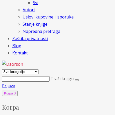
Svi
Autori
Uslovi kupovine i isporuke
Stanje knjige
Napredna pretraga
Zaštita privatnosti
Blog
Kontakt
Traži knjigu
Prijava
Korpa
0
Korpa