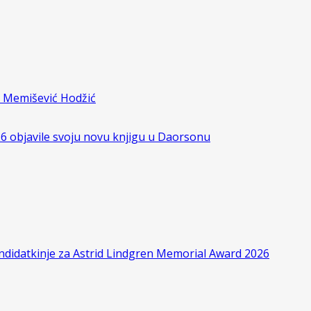
e Memišević Hodžić
6 objavile svoju novu knjigu u Daorsonu
andidatkinje za Astrid Lindgren Memorial Award 2026