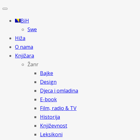
BiH
Swe
Hiža
O nama
Knjižara
Žanr
Bajke
Design
Djeca i omladina
E-book
Film, radio & TV
Historija
Književnost
Leksikoni