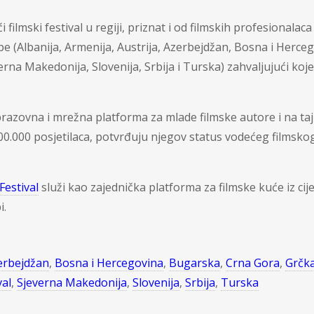
i filmski festival u regiji, priznat i od filmskih profesionalaca
 (Albanija, Armenija, Austrija, Azerbejdžan, Bosna i Herceg
a Makedonija, Slovenija, Srbija i Turska) zahvaljujući kojem 
brazovna i mrežna platforma za mlade filmske autore i na t
00.000 posjetilaca, potvrđuju njegov status vodećeg filmskog f
Festival
služi kao zajednička platforma za filmske kuće iz cije
i.
erbejdžan
,
Bosna i Hercegovina
,
Bugarska
,
Crna Gora
,
Grčk
val
,
Sjeverna Makedonija
,
Slovenija
,
Srbija
,
Turska