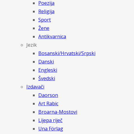
Poezija
Religija
Sport
Žene
Antikvarnica
Jezik
Bosanski/Hrvatski/Srpski
Danski
Engleski
Švedski
Izdavači
Daorson
Art Rabic
Broarna-Mostovi
Lijepa riječ
Una Förlag