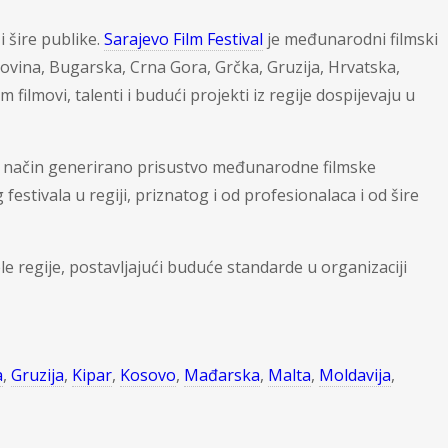
 i šire publike.
Sarajevo Film Festival
je međunarodni filmski
ovina, Bugarska, Crna Gora, Grčka, Gruzija, Hrvatska,
filmovi, talenti i budući projekti iz regije dospijevaju u
aj način generirano prisustvo međunarodne filmske
estivala u regiji, priznatog i od profesionalaca i od šire
le regije, postavljajući buduće standarde u organizaciji
a
,
Gruzija
,
Kipar
,
Kosovo
,
Mađarska
,
Malta
,
Moldavija
,