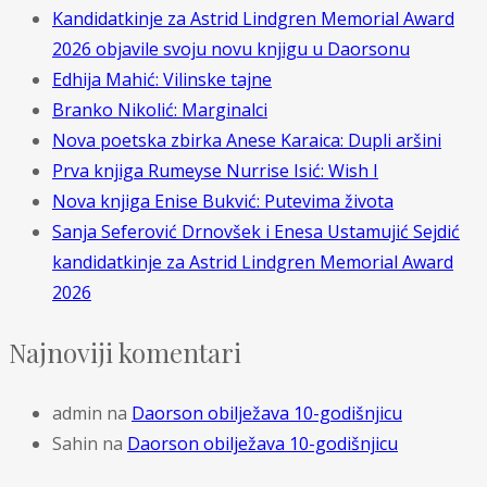
Kandidatkinje za Astrid Lindgren Memorial Award
2026 objavile svoju novu knjigu u Daorsonu
Edhija Mahić: Vilinske tajne
Branko Nikolić: Marginalci
Nova poetska zbirka Anese Karaica: Dupli aršini
Prva knjiga Rumeyse Nurrise Isić: Wish I
Nova knjiga Enise Bukvić: Putevima života
Sanja Seferović Drnovšek i Enesa Ustamujić Sejdić
kandidatkinje za Astrid Lindgren Memorial Award
2026
Najnoviji komentari
admin
na
Daorson obilježava 10-godišnjicu
Sahin
na
Daorson obilježava 10-godišnjicu