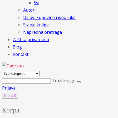
Svi
Autori
Uslovi kupovine i isporuke
Stanje knjige
Napredna pretraga
Zaštita privatnosti
Blog
Kontakt
Traži knjigu
Prijava
Korpa
0
Korpa