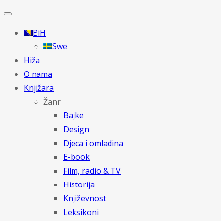
BiH
Swe
Hiža
O nama
Knjižara
Žanr
Bajke
Design
Djeca i omladina
E-book
Film, radio & TV
Historija
Književnost
Leksikoni