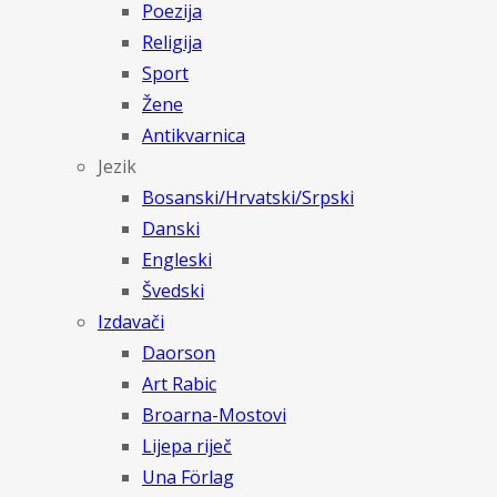
Poezija
Religija
Sport
Žene
Antikvarnica
Jezik
Bosanski/Hrvatski/Srpski
Danski
Engleski
Švedski
Izdavači
Daorson
Art Rabic
Broarna-Mostovi
Lijepa riječ
Una Förlag