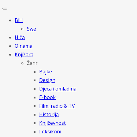
BiH
Swe
Hiža
O nama
Knjižara
Žanr
Bajke
Design
Djeca i omladina
E-book
Film, radio & TV
Historija
Književnost
Leksikoni