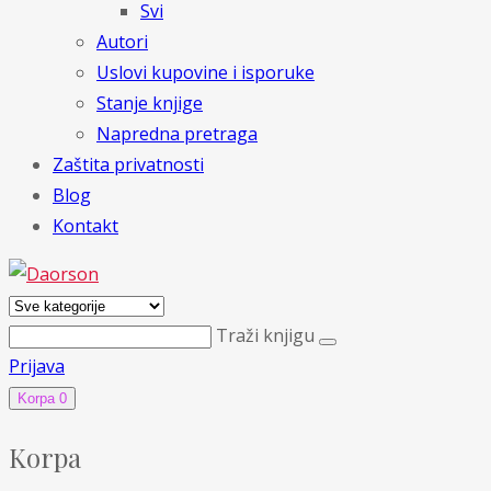
Svi
Autori
Uslovi kupovine i isporuke
Stanje knjige
Napredna pretraga
Zaštita privatnosti
Blog
Kontakt
Traži knjigu
Prijava
Korpa
0
Korpa