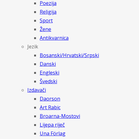
Poezija
Religija
Sport
Žene
Antikvarnica
Jezik
Bosanski/Hrvatski/Srpski
Danski
Engleski
Švedski
Izdavači
Daorson
Art Rabic
Broarna-Mostovi
Lijepa riječ
Una Förlag