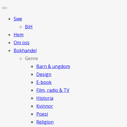
Swe
BiH
Hem
Om oss
Bokhandel
Genre
Barn & ungdom
Design
E-book
Film, radio & TV
Historia
Kvinnor
Poesi
Religion