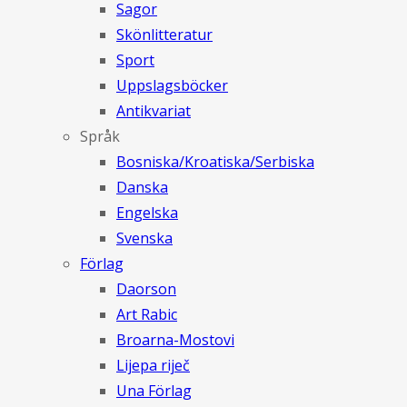
Sagor
Skönlitteratur
Sport
Uppslagsböcker
Antikvariat
Språk
Bosniska/Kroatiska/Serbiska
Danska
Engelska
Svenska
Förlag
Daorson
Art Rabic
Broarna-Mostovi
Lijepa riječ
Una Förlag