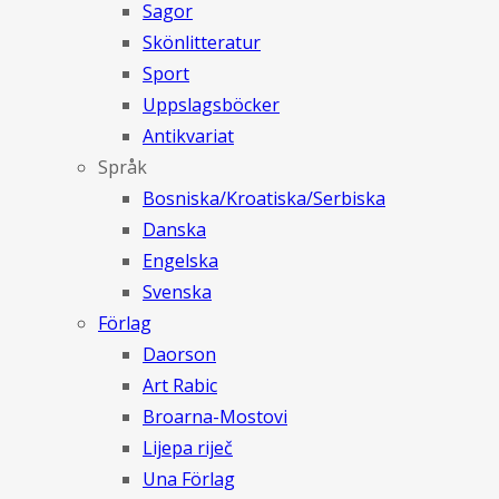
Sagor
Skönlitteratur
Sport
Uppslagsböcker
Antikvariat
Språk
Bosniska/Kroatiska/Serbiska
Danska
Engelska
Svenska
Förlag
Daorson
Art Rabic
Broarna-Mostovi
Lijepa riječ
Una Förlag