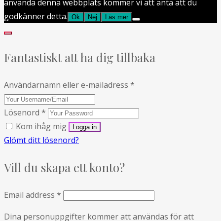
använda denna webbplats kommer vi att anta att du
godkänner detta.
Ok
Nej
Läs mer
Fantastiskt att ha dig tillbaka
Användarnamn eller e-mailadress
*
Lösenord
*
Kom ihåg mig
Glömt ditt lösenord?
Vill du skapa ett konto?
Email address
*
Dina personuppgifter kommer att användas för att