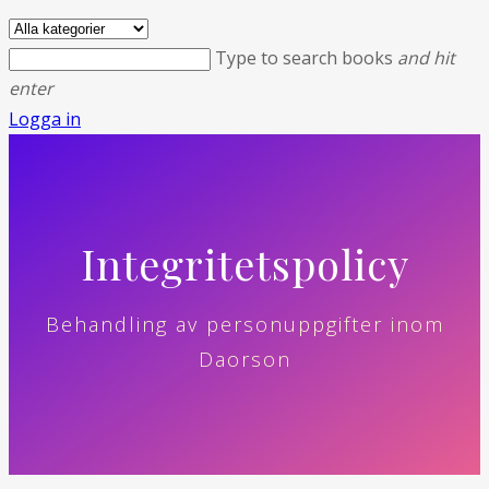
Type to search books
and hit
enter
Logga in
Integritetspolicy
Behandling av personuppgifter inom
Daorson