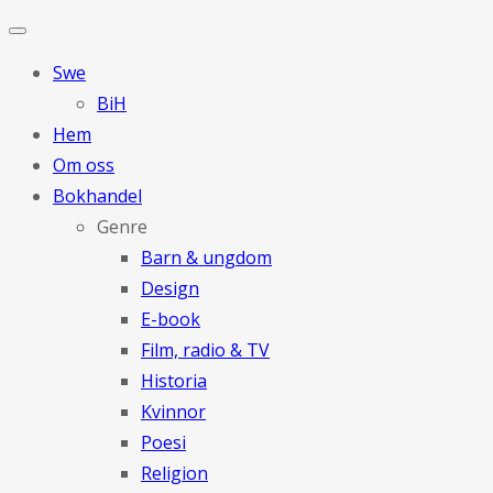
Swe
BiH
Hem
Om oss
Bokhandel
Genre
Barn & ungdom
Design
E-book
Film, radio & TV
Historia
Kvinnor
Poesi
Religion