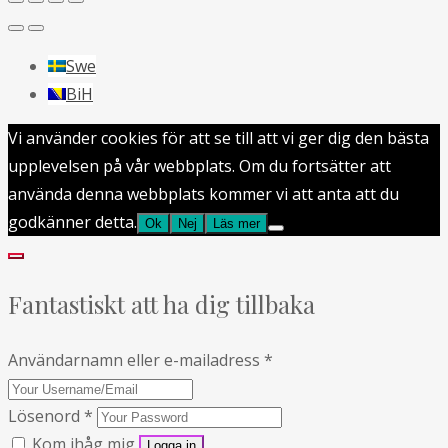
Swe
BiH
Vi använder cookies för att se till att vi ger dig den bästa
upplevelsen på vår webbplats. Om du fortsätter att
använda denna webbplats kommer vi att anta att du
godkänner detta.
Ok
Nej
Läs mer
Fantastiskt att ha dig tillbaka
Användarnamn eller e-mailadress
*
Lösenord
*
Kom ihåg mig