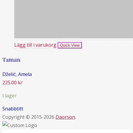
Lägg till i varukorg
Quick View
Taman
Dželić, Amela
225.00
kr
I lager
Snabbtitt
Copyright © 2015-2026
Daorson
.