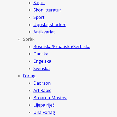
Sagor
Skönlitteratur
Sport
Uppslagsböcker
Antikvariat
Språk
Bosniska/Kroatiska/Serbiska
Danska
Engelska
Svenska
Förlag
Daorson
Art Rabic
Broarna-Mostovi
Lijepa riječ
Una Förlag