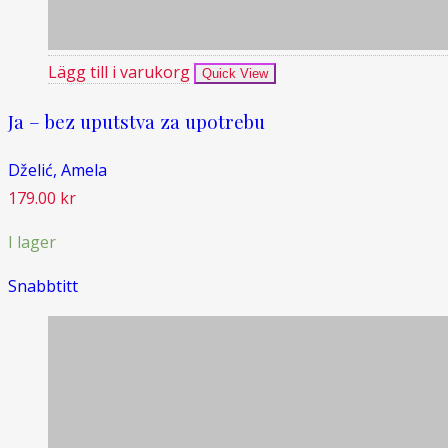
Lägg till i varukorg
Quick View
Ja – bez uputstva za upotrebu
Dželić, Amela
179.00
kr
I lager
Snabbtitt