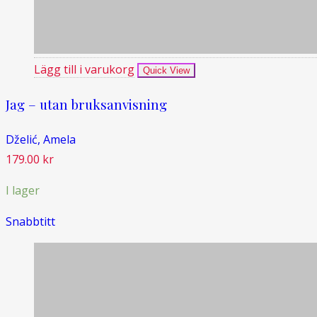
Lägg till i varukorg
Quick View
Jag – utan bruksanvisning
Dželić, Amela
179.00
kr
I lager
Snabbtitt