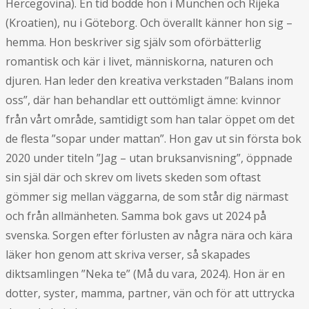
Hercegovina). En tid bodde hon i München och Rijeka
(Kroatien), nu i Göteborg. Och överallt känner hon sig –
hemma. Hon beskriver sig själv som oförbätterlig
romantisk och kär i livet, människorna, naturen och
djuren. Han leder den kreativa verkstaden ”Balans inom
oss”, där han behandlar ett outtömligt ämne: kvinnor
från vårt område, samtidigt som han talar öppet om det
de flesta ”sopar under mattan”. Hon gav ut sin första bok
2020 under titeln ”Jag – utan bruksanvisning”, öppnade
sin själ där och skrev om livets skeden som oftast
gömmer sig mellan väggarna, de som står dig närmast
och från allmänheten. Samma bok gavs ut 2024 på
svenska. Sorgen efter förlusten av några nära och kära
läker hon genom att skriva verser, så skapades
diktsamlingen ”Neka te” (Må du vara, 2024). Hon är en
dotter, syster, mamma, partner, vän och för att uttrycka