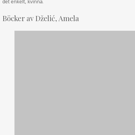
det enkelt, kvinna.
Böcker av Dželić, Amela