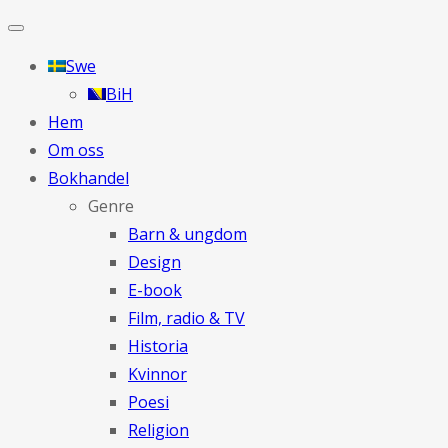
Swe
BiH
Hem
Om oss
Bokhandel
Genre
Barn & ungdom
Design
E-book
Film, radio & TV
Historia
Kvinnor
Poesi
Religion