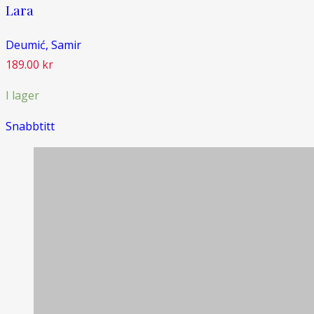
Lara
Deumić, Samir
189.00
kr
I lager
Snabbtitt