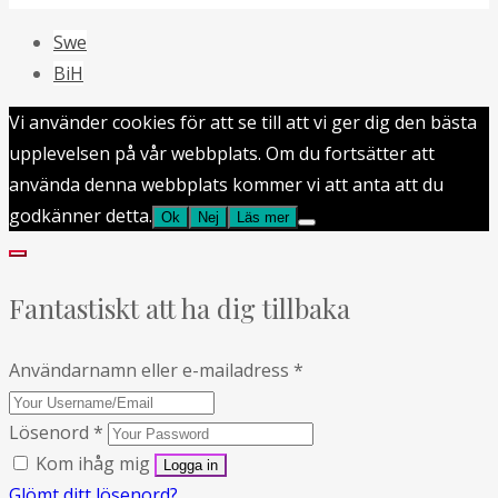
Swe
BiH
Vi använder cookies för att se till att vi ger dig den bästa
upplevelsen på vår webbplats. Om du fortsätter att
använda denna webbplats kommer vi att anta att du
godkänner detta.
Ok
Nej
Läs mer
Fantastiskt att ha dig tillbaka
Användarnamn eller e-mailadress
*
Lösenord
*
Kom ihåg mig
Glömt ditt lösenord?