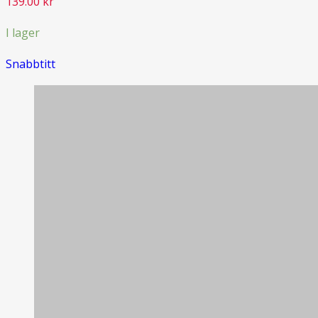
139.00
kr
I lager
Snabbtitt