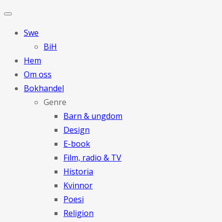
Swe
BiH
Hem
Om oss
Bokhandel
Genre
Barn & ungdom
Design
E-book
Film, radio & TV
Historia
Kvinnor
Poesi
Religion