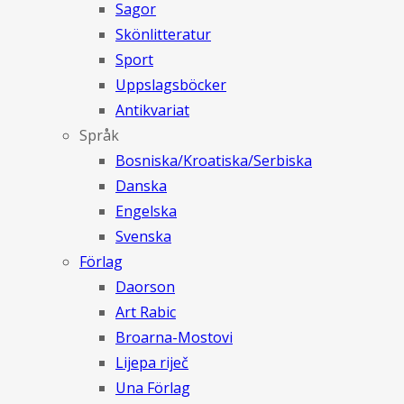
Sagor
Skönlitteratur
Sport
Uppslagsböcker
Antikvariat
Språk
Bosniska/Kroatiska/Serbiska
Danska
Engelska
Svenska
Förlag
Daorson
Art Rabic
Broarna-Mostovi
Lijepa riječ
Una Förlag