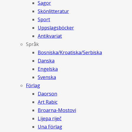
Sagor
Skönlitteratur
Sport
Uppslagsböcker
Antikvariat
Språk
Bosniska/Kroatiska/Serbiska
Danska
Engelska
Svenska
Förlag
Daorson
Art Rabic
Broarna-Mostovi
Lijepa riječ
Una Förlag