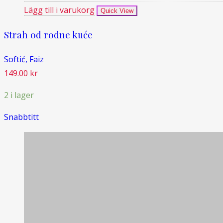
Lägg till i varukorg
Quick View
Strah od rodne kuće
Softić, Faiz
149.00
kr
2 i lager
Snabbtitt