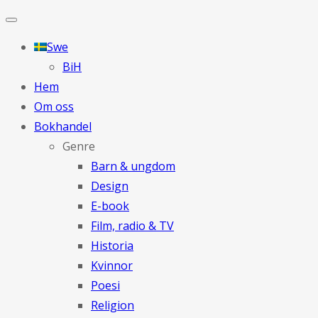
Swe
BiH
Hem
Om oss
Bokhandel
Genre
Barn & ungdom
Design
E-book
Film, radio & TV
Historia
Kvinnor
Poesi
Religion