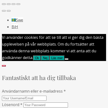
Swe
BiH
Vi använder cookies för att se till att vi ger dig den bästa
upplevelsen på vår webbplats. Om du fortsätter att
använda denna webbplats kommer vi att anta att du
godkänner detta.
Ok
Nej
Läs mer
Fantastiskt att ha dig tillbaka
Användarnamn eller e-mailadress
*
Lösenord
*