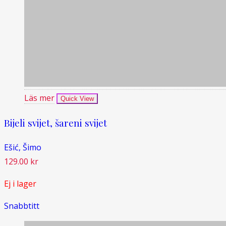
Läs mer
Quick View
Bijeli svijet, šareni svijet
Ešić, Šimo
129.00
kr
Ej i lager
Snabbtitt