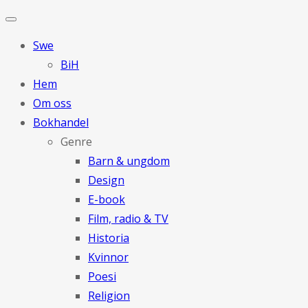
Swe
BiH
Hem
Om oss
Bokhandel
Genre
Barn & ungdom
Design
E-book
Film, radio & TV
Historia
Kvinnor
Poesi
Religion