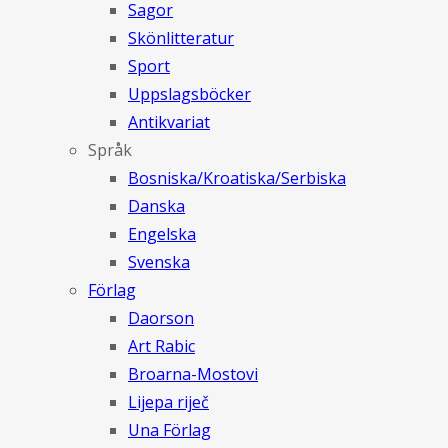
Sagor
Skönlitteratur
Sport
Uppslagsböcker
Antikvariat
Språk
Bosniska/Kroatiska/Serbiska
Danska
Engelska
Svenska
Förlag
Daorson
Art Rabic
Broarna-Mostovi
Lijepa riječ
Una Förlag