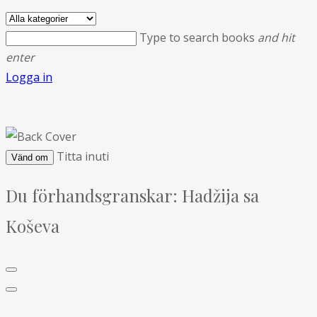
Type to search books
and hit
enter
Logga in
Titta inuti
Vänd om
Du förhandsgranskar:
Hadžija sa
Koševa