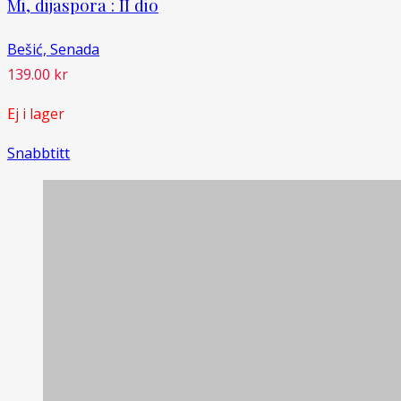
Mi, dijaspora : II dio
Bešić, Senada
139.00
kr
Ej i lager
Snabbtitt