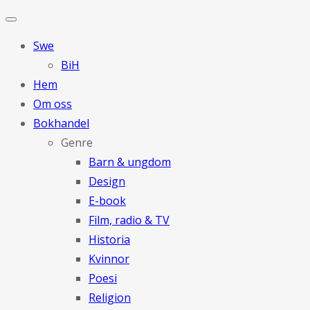
Swe
BiH
Hem
Om oss
Bokhandel
Genre
Barn & ungdom
Design
E-book
Film, radio & TV
Historia
Kvinnor
Poesi
Religion