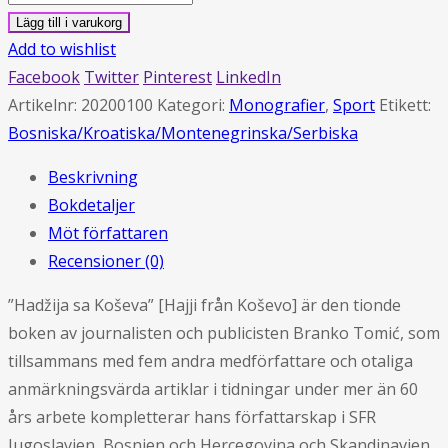
sa
Lägg till i varukorg
Koševa
Add to wishlist
mängd
Facebook
Twitter
Pinterest
LinkedIn
Artikelnr:
20200100
Kategori:
Monografier
,
Sport
Etikett:
Bosniska/Kroatiska/Montenegrinska/Serbiska
Beskrivning
Bokdetaljer
Möt författaren
Recensioner (0)
”Hadžija sa Koševa” [Hajji från Koševo] är den tionde
boken av journalisten och publicisten Branko Tomić, som
tillsammans med fem andra medförfattare och otaliga
anmärkningsvärda artiklar i tidningar under mer än 60
års arbete kompletterar hans författarskap i SFR
Jugoslavien, Bosnien och Hercegovina och Skandinavien.