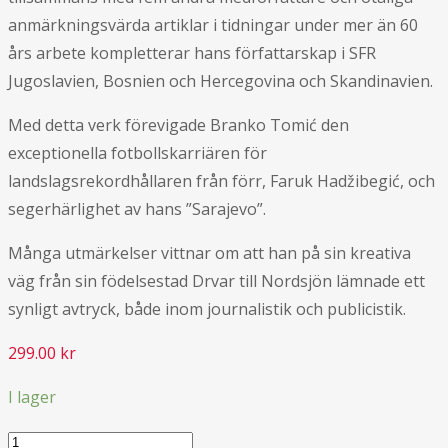
anmärkningsvärda artiklar i tidningar under mer än 60
års arbete kompletterar hans författarskap i SFR
Jugoslavien, Bosnien och Hercegovina och Skandinavien.
Med detta verk förevigade Branko Tomić den
exceptionella fotbollskarriären för
landslagsrekordhållaren från förr, Faruk Hadžibegić, och
segerhärlighet av hans ”Sarajevo”.
Många utmärkelser vittnar om att han på sin kreativa
väg från sin födelsestad Drvar till Nordsjön lämnade ett
synligt avtryck, både inom journalistik och publicistik.
299.00
kr
I lager
Hadžija