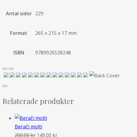
Antal sidor
229
Format
265 x 215 x 17 mm
ISBN
9789926538248
Relaterade produkter
Berači molti
Det
Det
200.00
kr
149.00
kr