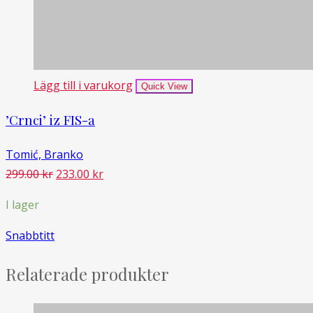
Lägg till i varukorg
Quick View
’Crnci’ iz FIS-a
Tomić, Branko
Det
Det
299.00
kr
233.00
kr
ursprungliga
nuvarande
I lager
priset
priset
var:
är:
Snabbtitt
299.00 kr.
233.00 kr.
Relaterade produkter