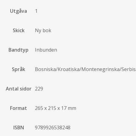
Utgåva
1
Skick
Ny bok
Bandtyp
Inbunden
Språk
Bosniska/Kroatiska/Montenegrinska/Serbi
Antal sidor
229
Format
265 x 215 x 17 mm
ISBN
9789926538248