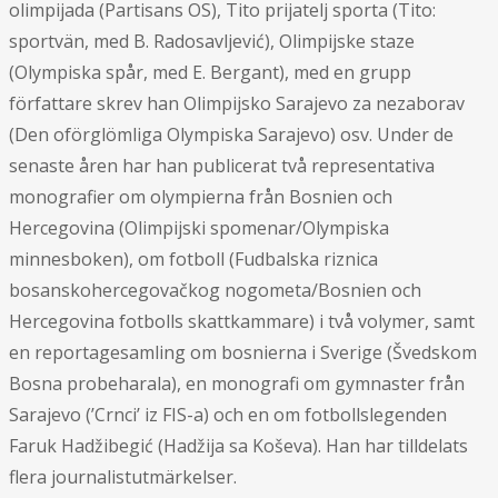
olimpijada (Partisans OS), Tito prijatelj sporta (Tito:
sportvän, med B. Radosavljević), Olimpijske staze
(Olympiska spår, med E. Bergant), med en grupp
författare skrev han Olimpijsko Sarajevo za nezaborav
(Den oförglömliga Olympiska Sarajevo) osv. Under de
senaste åren har han publicerat två representativa
monografier om olympierna från Bosnien och
Hercegovina (Olimpijski spomenar/Olympiska
minnesboken), om fotboll (Fudbalska riznica
bosanskohercegovačkog nogometa/Bosnien och
Hercegovina fotbolls skattkammare) i två volymer, samt
en reportagesamling om bosnierna i Sverige (Švedskom
Bosna probeharala), en monografi om gymnaster från
Sarajevo (’Crnci’ iz FIS-a) och en om fotbollslegenden
Faruk Hadžibegić (Hadžija sa Koševa). Han har tilldelats
flera journalistutmärkelser.