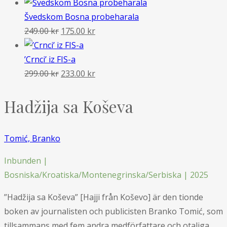
Švedskom Bosna probeharala
Det
Det
249.00
kr
175.00
kr
ursprungliga
nuvarande
priset
priset
’Crnci’ iz FIS-a
var:
Det
är:
Det
299.00
kr
233.00
kr
249.00 kr.
ursprungliga
175.00 kr.
nuvarande
Hadžija sa Koševa
priset
priset
var:
är:
299.00 kr.
233.00 kr.
Tomić, Branko
Inbunden |
Bosniska/Kroatiska/Montenegrinska/Serbiska | 2025
”Hadžija sa Koševa” [Hajji från Koševo] är den tionde
boken av journalisten och publicisten Branko Tomić, som
tillsammans med fem andra medförfattare och otaliga