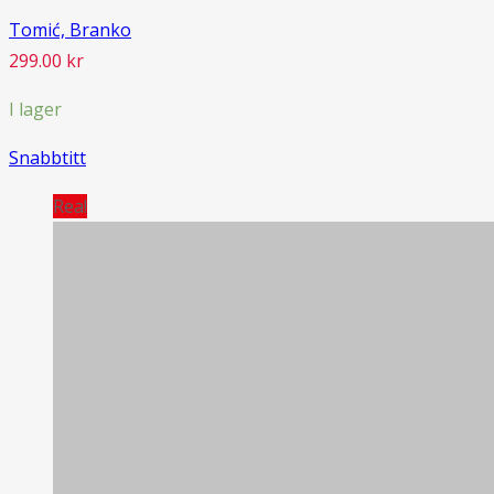
Tomić, Branko
299.00
kr
I lager
Snabbtitt
Rea!