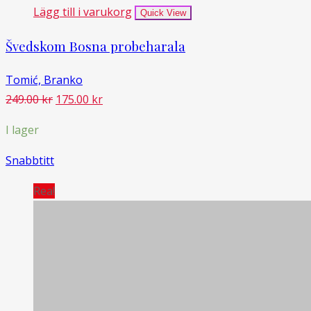
Lägg till i varukorg
Quick View
Švedskom Bosna probeharala
Tomić, Branko
Det
Det
249.00
kr
175.00
kr
ursprungliga
nuvarande
I lager
priset
priset
var:
är:
Snabbtitt
249.00 kr.
175.00 kr.
Rea!