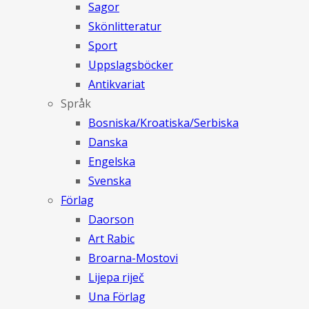
Sagor
Skönlitteratur
Sport
Uppslagsböcker
Antikvariat
Språk
Bosniska/Kroatiska/Serbiska
Danska
Engelska
Svenska
Förlag
Daorson
Art Rabic
Broarna-Mostovi
Lijepa riječ
Una Förlag