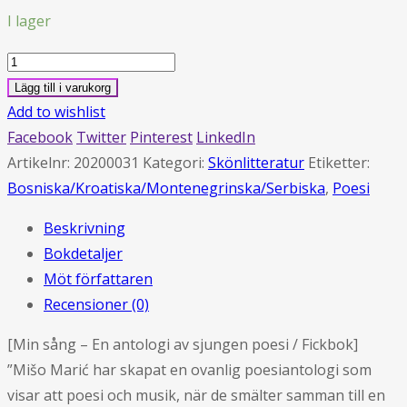
I lager
Pjesmo
moja
Lägg till i varukorg
–
Add to wishlist
Antologija
Facebook
Twitter
Pinterest
LinkedIn
pjevane
Artikelnr:
20200031
Kategori:
Skönlitteratur
Etiketter:
poezije
Bosniska/Kroatiska/Montenegrinska/Serbiska
,
Poesi
(pocketbok)
Beskrivning
mängd
Bokdetaljer
Möt författaren
Recensioner (0)
[Min sång – En antologi av sjungen poesi / Fickbok]
”Mišo Marić har skapat en ovanlig poesiantologi som
visar att poesi och musik, när de smälter samman till en