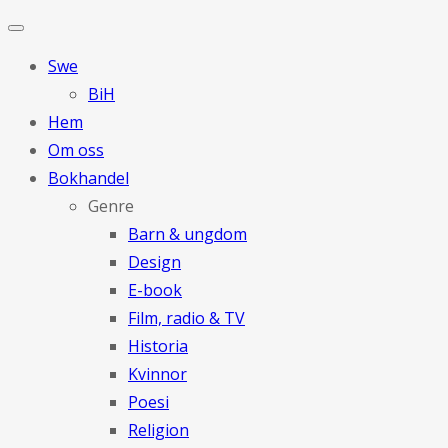
Swe
BiH
Hem
Om oss
Bokhandel
Genre
Barn & ungdom
Design
E-book
Film, radio & TV
Historia
Kvinnor
Poesi
Religion