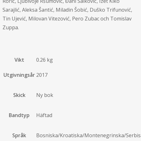
Rorić, Ljubivoje Ršumović, Đani Salković, Izet Kiko
Sarajlić, Aleksa Šantić, Miladin Šobić, Duško Trifunović,
Tin Ujević, Milovan Vitezović, Pero Zubac och Tomislav
Zuppa.
Vikt
0.26 kg
Utgivningsår
2017
Skick
Ny bok
Bandtyp
Häftad
Språk
Bosniska/Kroatiska/Montenegrinska/Serbi