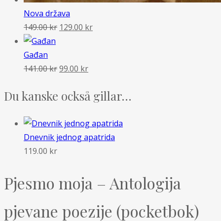
Nova država
Det
Det
149.00
kr
129.00
kr
ursprungliga
nuvarande
priset
priset
Gađan
var:
Det
Det
är:
141.00
kr
99.00
kr
149.00 kr.
ursprungliga
nuvarande
129.00 kr.
Du kanske också gillar…
priset
priset
var:
är:
141.00 kr.
99.00 kr.
Dnevnik jednog apatrida
119.00
kr
Pjesmo moja – Antologija
pjevane poezije (pocketbok)