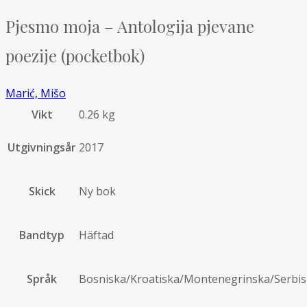
Pjesmo moja – Antologija pjevane
poezije (pocketbok)
Marić, Mišo
Vikt
0.26 kg
Utgivningsår
2017
Skick
Ny bok
Bandtyp
Häftad
Språk
Bosniska/Kroatiska/Montenegrinska/Serbi