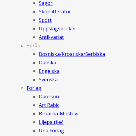
Sagor
Skönlitteratur
Sport
Uppslagsböcker
Antikvariat
Språk
Bosniska/Kroatiska/Serbiska
Danska
Engelska
Svenska
Förlag
Daorson
Art Rabic
Broarna-Mostovi
Lijepa riječ
Una Förlag