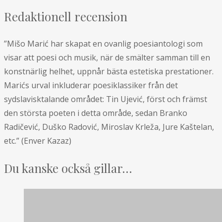
Redaktionell recension
”Mišo Marić har skapat en ovanlig poesiantologi som
visar att poesi och musik, när de smälter samman till en
konstnärlig helhet, uppnår bästa estetiska prestationer.
Marićs urval inkluderar poesiklassiker från det
sydslavisktalande området: Tin Ujević, först och främst
den största poeten i detta område, sedan Branko
Radičević, Duško Radović, Miroslav Krleža, Jure Kaštelan,
etc.” (Enver Kazaz)
Du kanske också gillar…