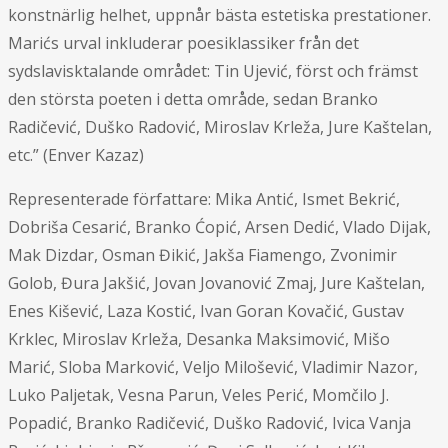
konstnärlig helhet, uppnår bästa estetiska prestationer.
Marićs urval inkluderar poesiklassiker från det
sydslavisktalande området: Tin Ujević, först och främst
den största poeten i detta område, sedan Branko
Radičević, Duško Radović, Miroslav Krleža, Jure Kaštelan,
etc.” (Enver Kazaz)
Representerade författare: Mika Antić, Ismet Bekrić,
Dobriša Cesarić, Branko Ćopić, Arsen Dedić, Vlado Dijak,
Mak Dizdar, Osman Đikić, Jakša Fiamengo, Zvonimir
Golob, Đura Jakšić, Jovan Jovanović Zmaj, Jure Kaštelan,
Enes Kišević, Laza Kostić, Ivan Goran Kovačić, Gustav
Krklec, Miroslav Krleža, Desanka Maksimović, Mišo
Marić, Sloba Marković, Veljo Milošević, Vladimir Nazor,
Luko Paljetak, Vesna Parun, Veles Perić, Momčilo J.
Popadić, Branko Radičević, Duško Radović, Ivica Vanja