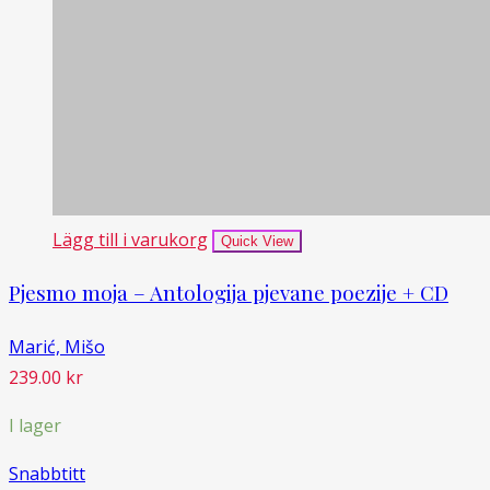
Lägg till i varukorg
Quick View
Pjesmo moja – Antologija pjevane poezije + CD
Marić, Mišo
239.00
kr
I lager
Snabbtitt