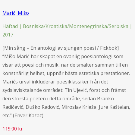
Marić, Mišo
Häftad | Bosniska/Kroatiska/Montenegrinska/Serbiska |
2017
[Min sång – En antologi av sjungen poesi / Fickbok]
”Mišo Marić har skapat en ovanlig poesiantologi som
visar att poesi och musik, när de smälter samman till en
konstnärlig helhet, uppnår bästa estetiska prestationer.
Marićs urval inkluderar poesiklassiker från det
sydslavisktalande området: Tin Ujević, först och främst
den största poeten i detta område, sedan Branko
Radičević, Duško Radović, Miroslav Krleža, Jure Kaštelan,
etc.” (Enver Kazaz)
119.00
kr