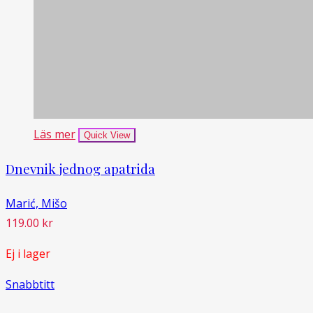
Läs mer
Quick View
Dnevnik jednog apatrida
Marić, Mišo
119.00
kr
Ej i lager
Snabbtitt