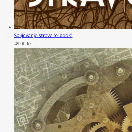
Salijevanje strave (e-book)
49.00
kr