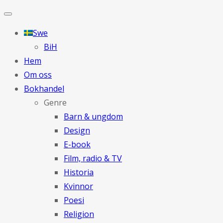
Swe
BiH
Hem
Om oss
Bokhandel
Genre
Barn & ungdom
Design
E-book
Film, radio & TV
Historia
Kvinnor
Poesi
Religion