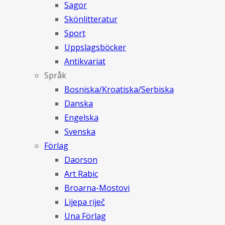
Sagor
Skönlitteratur
Sport
Uppslagsböcker
Antikvariat
Språk
Bosniska/Kroatiska/Serbiska
Danska
Engelska
Svenska
Förlag
Daorson
Art Rabic
Broarna-Mostovi
Lijepa riječ
Una Förlag