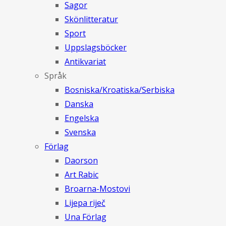
Sagor
Skönlitteratur
Sport
Uppslagsböcker
Antikvariat
Språk
Bosniska/Kroatiska/Serbiska
Danska
Engelska
Svenska
Förlag
Daorson
Art Rabic
Broarna-Mostovi
Lijepa riječ
Una Förlag