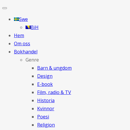
Swe
BiH
Hem
Om oss
Bokhandel
Genre
Barn & ungdom
Design
E-book
Film, radio & TV
Historia
Kvinnor
Poesi
Religion