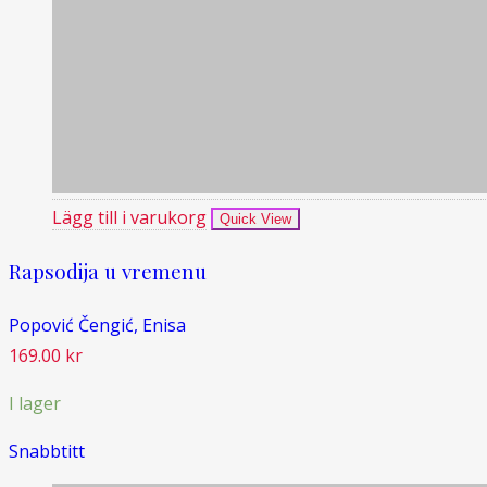
Lägg till i varukorg
Quick View
Rapsodija u vremenu
Popović Čengić, Enisa
169.00
kr
I lager
Snabbtitt