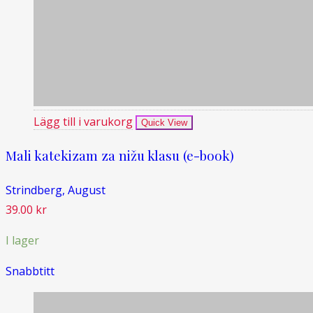
Lägg till i varukorg
Quick View
Mali katekizam za nižu klasu (e-book)
Strindberg, August
39.00
kr
I lager
Snabbtitt