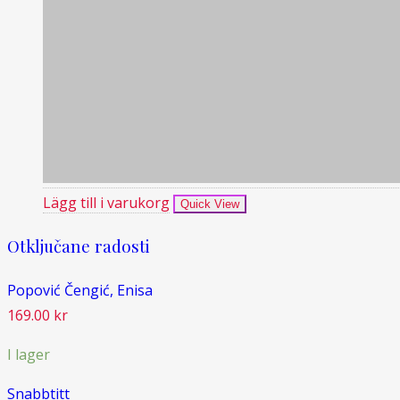
Lägg till i varukorg
Quick View
Otključane radosti
Popović Čengić, Enisa
169.00
kr
I lager
Snabbtitt