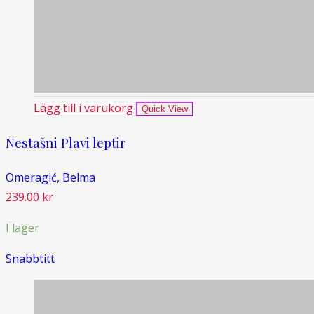
Lägg till i varukorg
Quick View
Nestašni Plavi leptir
Omeragić, Belma
239.00
kr
I lager
Snabbtitt