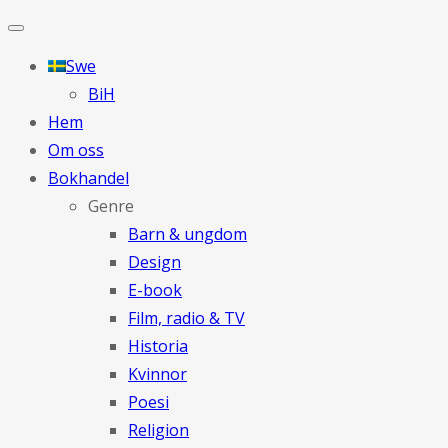
Swe
BiH
Hem
Om oss
Bokhandel
Genre
Barn & ungdom
Design
E-book
Film, radio & TV
Historia
Kvinnor
Poesi
Religion