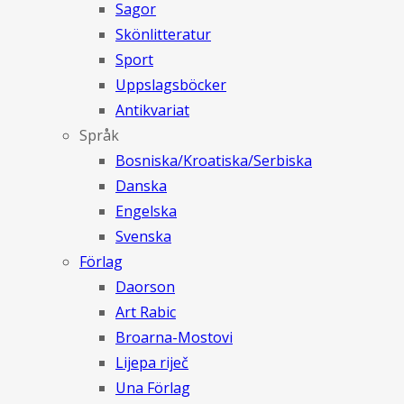
Sagor
Skönlitteratur
Sport
Uppslagsböcker
Antikvariat
Språk
Bosniska/Kroatiska/Serbiska
Danska
Engelska
Svenska
Förlag
Daorson
Art Rabic
Broarna-Mostovi
Lijepa riječ
Una Förlag