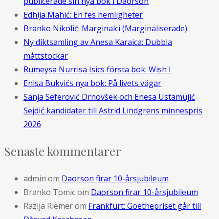
publicerade sin nya bok i Daorson
Edhija Mahić: En fes hemligheter
Branko Nikolić: Marginalci (Marginaliserade)
Ny diktsamling av Anesa Karaica: Dubbla
måttstockar
Rumeysa Nurrisa Isics första bok: Wish I
Enisa Bukvićs nya bok: På livets vägar
Sanja Seferović Drnovšek och Enesa Ustamujić
Sejdić kandidater till Astrid Lindgrens minnespris
2026
Senaste kommentarer
admin
om
Daorson firar 10-årsjubileum
Branko Tomic
om
Daorson firar 10-årsjubileum
Razija Riemer
om
Frankfurt: Goethepriset går till