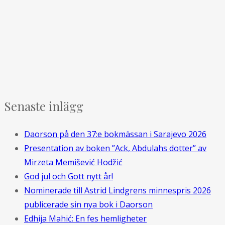
Senaste inlägg
Daorson på den 37:e bokmässan i Sarajevo 2026
Presentation av boken ”Ack, Abdulahs dotter” av
Mirzeta Memišević Hodžić
God jul och Gott nytt år!
Nominerade till Astrid Lindgrens minnespris 2026
publicerade sin nya bok i Daorson
Edhija Mahić: En fes hemligheter