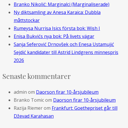
Branko Nikolić: Marginalci (Marginaliserade)
Ny diktsamling av Anesa Karaica: Dubbla
måttstockar
Rumeysa Nurrisa Isics första bok: Wish I
Enisa Bukvićs nya bok: På livets vägar
Sanja Seferović Drnovšek och Enesa Ustamujić
Sejdić kandidater till Astrid Lindgrens minnespris
2026
Senaste kommentarer
admin
om
Daorson firar 10-årsjubileum
Branko Tomic
om
Daorson firar 10-årsjubileum
Razija Riemer
om
Frankfurt: Goethepriset går till
Dževad Karahasan