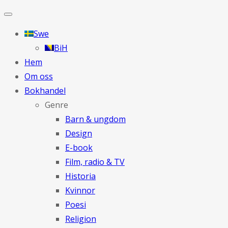
Swe
BiH
Hem
Om oss
Bokhandel
Genre
Barn & ungdom
Design
E-book
Film, radio & TV
Historia
Kvinnor
Poesi
Religion