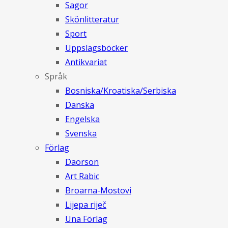
Sagor
Skönlitteratur
Sport
Uppslagsböcker
Antikvariat
Språk
Bosniska/Kroatiska/Serbiska
Danska
Engelska
Svenska
Förlag
Daorson
Art Rabic
Broarna-Mostovi
Lijepa riječ
Una Förlag