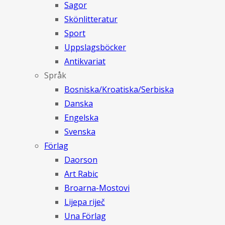
Sagor
Skönlitteratur
Sport
Uppslagsböcker
Antikvariat
Språk
Bosniska/Kroatiska/Serbiska
Danska
Engelska
Svenska
Förlag
Daorson
Art Rabic
Broarna-Mostovi
Lijepa riječ
Una Förlag