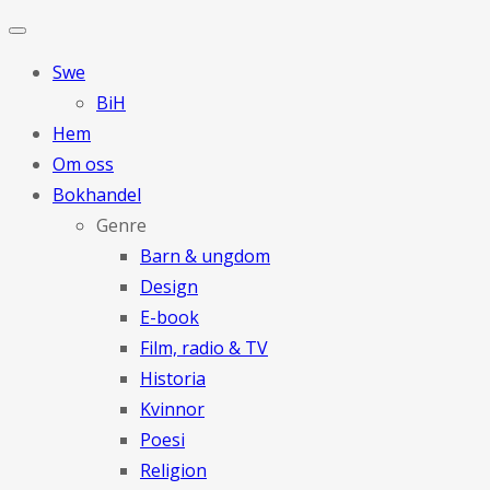
Swe
BiH
Hem
Om oss
Bokhandel
Genre
Barn & ungdom
Design
E-book
Film, radio & TV
Historia
Kvinnor
Poesi
Religion