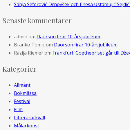
Sanja Seferović Drnovšek och Enesa Ustamujić Sejdić 
Senaste kommentarer
admin
om
Daorson firar 10-årsjubileum
Branko Tomic
om
Daorson firar 10-årsjubileum
Razija Riemer
om
Frankfurt: Goethepriset går till D
Kategorier
Allmänt
Bokmässa
Festival
Film
Litteraturkväll
Målarkonst