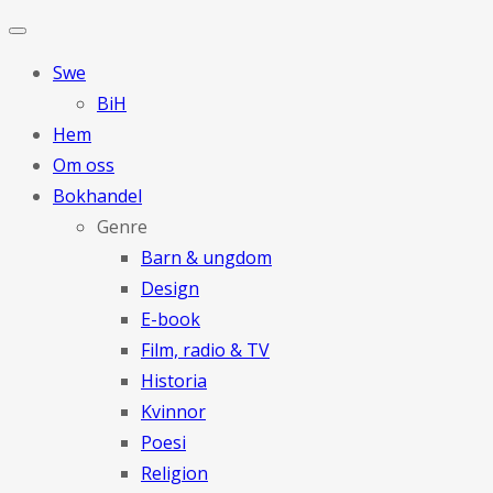
Swe
BiH
Hem
Om oss
Bokhandel
Genre
Barn & ungdom
Design
E-book
Film, radio & TV
Historia
Kvinnor
Poesi
Religion