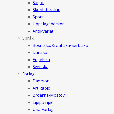
Sagor
Skönlitteratur
Sport
Uppslagsböcker
Antikvariat
Språk
Bosniska/Kroatiska/Serbiska
Danska
Engelska
Svenska
Förlag
Daorson
Art Rabic
Broarna-Mostovi
Lijepa riječ
Una Förlag