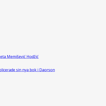
zeta Memišević Hodžić
blicerade sin nya bok i Daorson