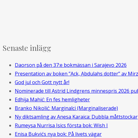
Senaste inlägg
Daorson på den 37:e bokmässan i Sarajevo 2026
Presentation av boken ”Ack, Abdulahs dotter” av Mir
God jul och Gott nytt år!
Nominerade till Astrid Lindgrens minnespris 2026 pu
Edhija Mahić: En fes hemligheter
Branko Nikolić: Marginalci (Marginaliserade)
Ny diktsamling av Anesa Karaica: Dubbla måttstockar
Rumeysa Nurrisa Isics första bok: Wish I
Enisa Bukvićs nya bok: På livets vägar