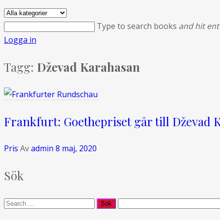
Type to search books
and hit ent
Logga in
Tagg:
Dževad Karahasan
Frankfurt: Goethepriset går till Dževad
Pris
Av
admin
8 maj, 2020
Sök