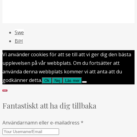
Swe
BiH
Vi använder cookies för att se till att vi ger dig den bästa
upplevelsen på vår webbplats. Om du fortsätter att
använda denna webbplats kommer vi att anta att du
godkänner detta.
Ok
Nej
Läs mer
Fantastiskt att ha dig tillbaka
Användarnamn eller e-mailadress
*