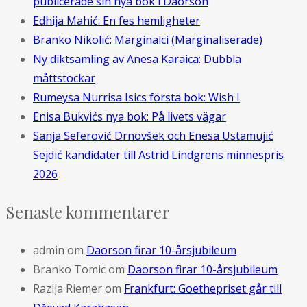
publicerade sin nya bok i Daorson
Edhija Mahić: En fes hemligheter
Branko Nikolić: Marginalci (Marginaliserade)
Ny diktsamling av Anesa Karaica: Dubbla
måttstockar
Rumeysa Nurrisa Isics första bok: Wish I
Enisa Bukvićs nya bok: På livets vägar
Sanja Seferović Drnovšek och Enesa Ustamujić
Sejdić kandidater till Astrid Lindgrens minnespris
2026
Senaste kommentarer
admin
om
Daorson firar 10-årsjubileum
Branko Tomic
om
Daorson firar 10-årsjubileum
Razija Riemer
om
Frankfurt: Goethepriset går till