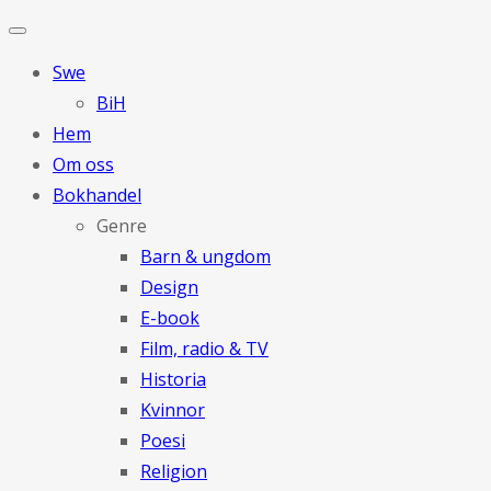
Swe
BiH
Hem
Om oss
Bokhandel
Genre
Barn & ungdom
Design
E-book
Film, radio & TV
Historia
Kvinnor
Poesi
Religion