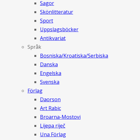
Sagor
Skönlitteratur
Sport
Uppslagsböcker
Antikvariat
Språk
Bosniska/Kroatiska/Serbiska
Danska
Engelska
Svenska
Förlag
Daorson
Art Rabic
Broarna-Mostovi
Lijepa riječ
Una Förlag