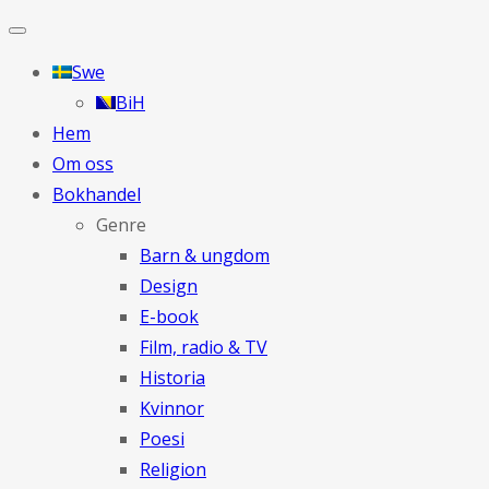
Swe
BiH
Hem
Om oss
Bokhandel
Genre
Barn & ungdom
Design
E-book
Film, radio & TV
Historia
Kvinnor
Poesi
Religion