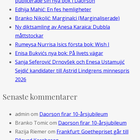
publicerade sin nya bok i Daorson
Edhija Mahić: En fes hemligheter
Branko Nikolić: Marginalci (Marginaliserade)
Ny diktsamling av Anesa Karaica: Dubbla
måttstockar
Rumeysa Nurrisa Isics första bok: Wish I
Enisa Bukvićs nya bok: På livets vägar
Sanja Seferović Drnovšek och Enesa Ustamujić
Sejdić kandidater till Astrid Lindgrens minnespris
2026
Senaste kommentarer
admin
om
Daorson firar 10-årsjubileum
Branko Tomic
om
Daorson firar 10-årsjubileum
Razija Riemer
om
Frankfurt: Goethepriset går till