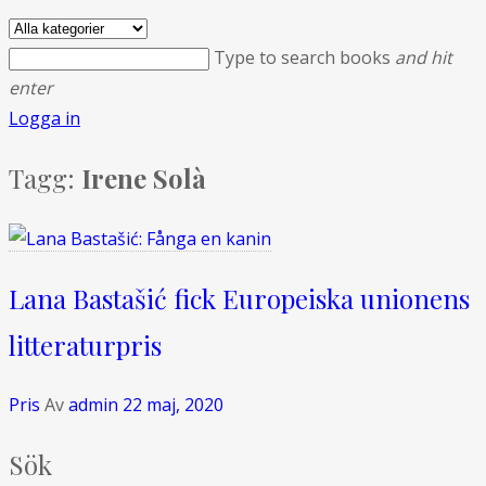
Type to search books
and hit
enter
Logga in
Tagg:
Irene Solà
Lana Bastašić fick Europeiska unionens
litteraturpris
Pris
Av
admin
22 maj, 2020
Sök