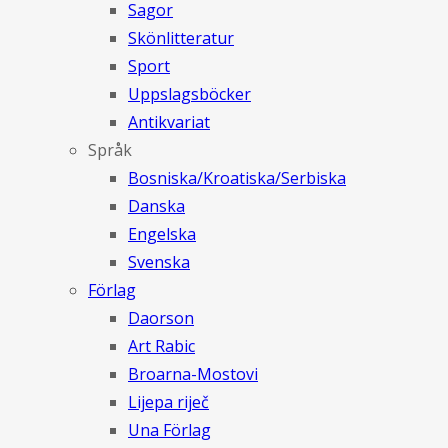
Sagor
Skönlitteratur
Sport
Uppslagsböcker
Antikvariat
Språk
Bosniska/Kroatiska/Serbiska
Danska
Engelska
Svenska
Förlag
Daorson
Art Rabic
Broarna-Mostovi
Lijepa riječ
Una Förlag