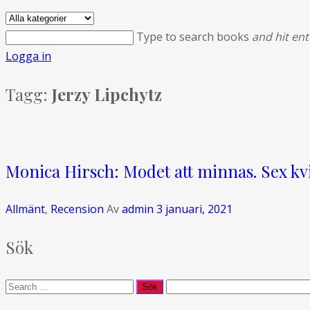
Type to search books
and hit ent
Logga in
Tagg:
Jerzy Lipchytz
Monica Hirsch: Modet att minnas. Sex k
Allmänt
,
Recension
Av
admin
3 januari, 2021
Sök