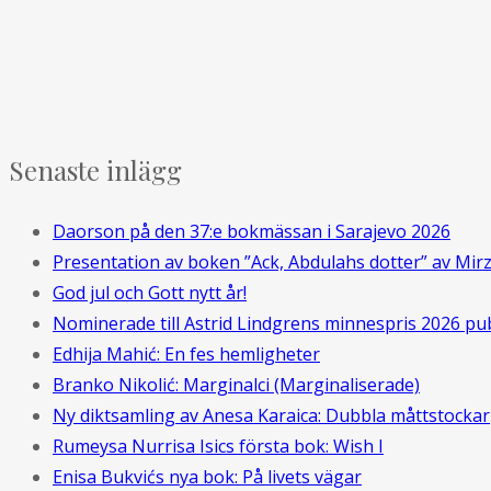
Senaste inlägg
Daorson på den 37:e bokmässan i Sarajevo 2026
Presentation av boken ”Ack, Abdulahs dotter” av Mir
God jul och Gott nytt år!
Nominerade till Astrid Lindgrens minnespris 2026 pu
Edhija Mahić: En fes hemligheter
Branko Nikolić: Marginalci (Marginaliserade)
Ny diktsamling av Anesa Karaica: Dubbla måttstockar
Rumeysa Nurrisa Isics första bok: Wish I
Enisa Bukvićs nya bok: På livets vägar