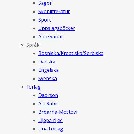
Sagor
Skönlitteratur
Sport
Uppslagsböcker
Antikvariat
Språk
Bosniska/Kroatiska/Serbiska
Danska
Engelska
Svenska
Förlag
Daorson
Art Rabic
Broarna-Mostovi
Lijepa riječ
Una Förlag