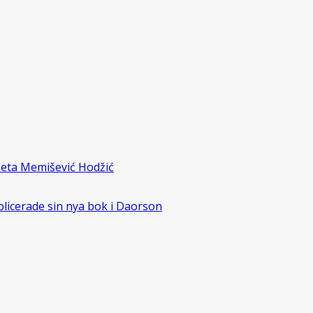
zeta Memišević Hodžić
blicerade sin nya bok i Daorson