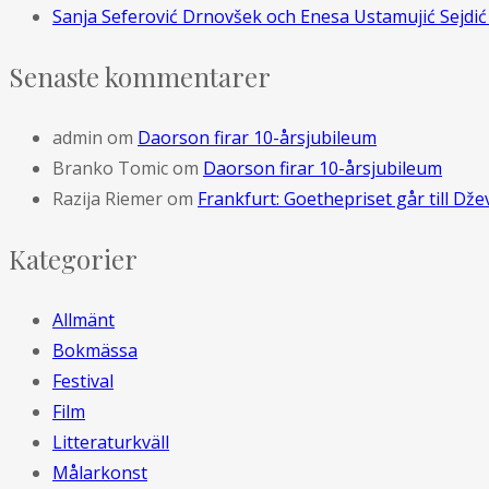
Sanja Seferović Drnovšek och Enesa Ustamujić Sejdić 
Senaste kommentarer
admin
om
Daorson firar 10-årsjubileum
Branko Tomic
om
Daorson firar 10-årsjubileum
Razija Riemer
om
Frankfurt: Goethepriset går till D
Kategorier
Allmänt
Bokmässa
Festival
Film
Litteraturkväll
Målarkonst