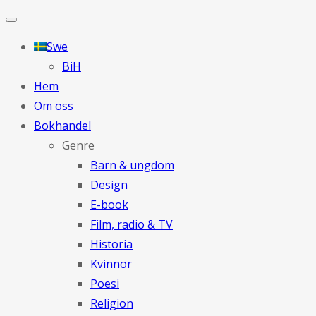
Swe
BiH
Hem
Om oss
Bokhandel
Genre
Barn & ungdom
Design
E-book
Film, radio & TV
Historia
Kvinnor
Poesi
Religion