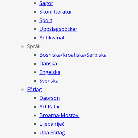
Sagor
Skönlitteratur
Sport
Uppslagsböcker
Antikvariat
Språk
Bosniska/Kroatiska/Serbiska
Danska
Engelska
Svenska
Förlag
Daorson
Art Rabic
Broarna-Mostovi
Lijepa riječ
Una Förlag