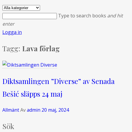
Type to search books
and hit
enter
Logga in
Tagg:
Lava förlag
Diktsamlingen ”Diverse” av Senada
Bešić släpps 24 maj
Allmänt
Av
admin
20 maj, 2024
Sök