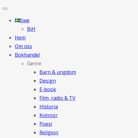
Swe
BiH
Hem
Om oss
Bokhandel
Genre
Barn & ungdom
Design
E-book
Film, radio & TV
Historia
Kvinnor
Poesi
Religion