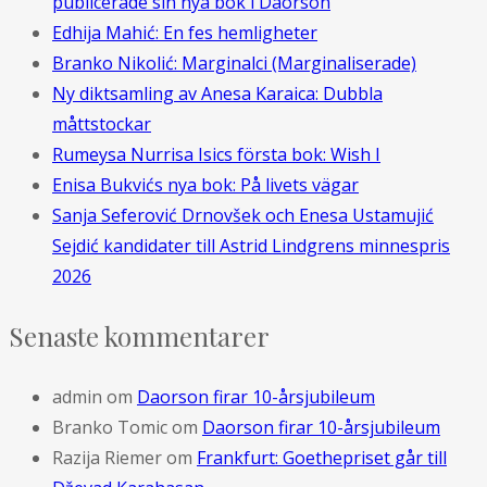
publicerade sin nya bok i Daorson
Edhija Mahić: En fes hemligheter
Branko Nikolić: Marginalci (Marginaliserade)
Ny diktsamling av Anesa Karaica: Dubbla
måttstockar
Rumeysa Nurrisa Isics första bok: Wish I
Enisa Bukvićs nya bok: På livets vägar
Sanja Seferović Drnovšek och Enesa Ustamujić
Sejdić kandidater till Astrid Lindgrens minnespris
2026
Senaste kommentarer
admin
om
Daorson firar 10-årsjubileum
Branko Tomic
om
Daorson firar 10-årsjubileum
Razija Riemer
om
Frankfurt: Goethepriset går till