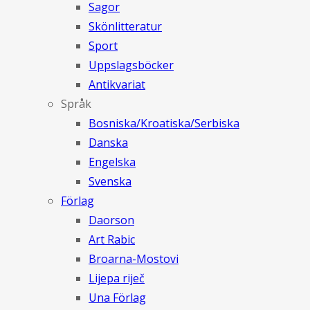
Sagor
Skönlitteratur
Sport
Uppslagsböcker
Antikvariat
Språk
Bosniska/Kroatiska/Serbiska
Danska
Engelska
Svenska
Förlag
Daorson
Art Rabic
Broarna-Mostovi
Lijepa riječ
Una Förlag