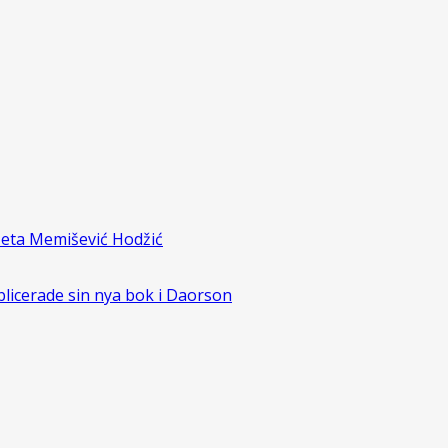
zeta Memišević Hodžić
blicerade sin nya bok i Daorson