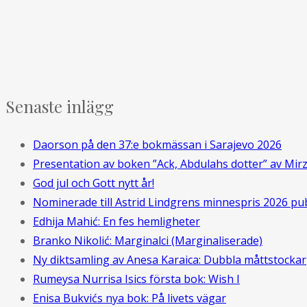
Senaste inlägg
Daorson på den 37:e bokmässan i Sarajevo 2026
Presentation av boken ”Ack, Abdulahs dotter” av Mir
God jul och Gott nytt år!
Nominerade till Astrid Lindgrens minnespris 2026 pu
Edhija Mahić: En fes hemligheter
Branko Nikolić: Marginalci (Marginaliserade)
Ny diktsamling av Anesa Karaica: Dubbla måttstockar
Rumeysa Nurrisa Isics första bok: Wish I
Enisa Bukvićs nya bok: På livets vägar