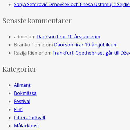
Sanja Seferović Drnovšek och Enesa Ustamujić Sejdić 
Senaste kommentarer
admin
om
Daorson firar 10-årsjubileum
Branko Tomic
om
Daorson firar 10-årsjubileum
Razija Riemer
om
Frankfurt: Goethepriset går till D
Kategorier
Allmänt
Bokmässa
Festival
Film
Litteraturkväll
Målarkonst