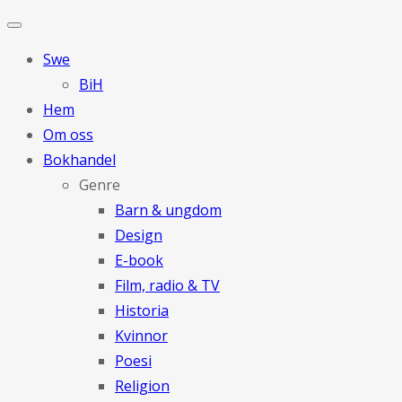
Swe
BiH
Hem
Om oss
Bokhandel
Genre
Barn & ungdom
Design
E-book
Film, radio & TV
Historia
Kvinnor
Poesi
Religion