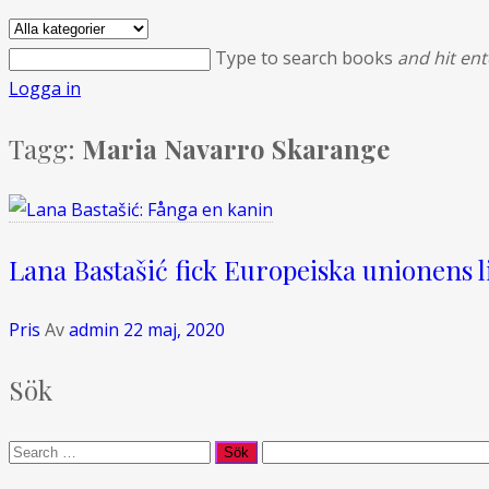
Type to search books
and hit ent
Logga in
Tagg:
Maria Navarro Skarange
Lana Bastašić fick Europeiska unionens l
Pris
Av
admin
22 maj, 2020
Sök