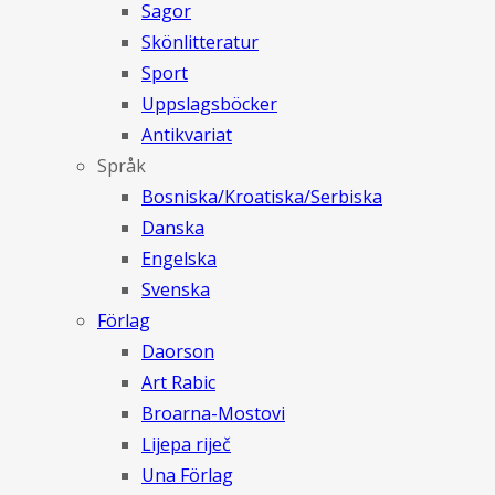
Sagor
Skönlitteratur
Sport
Uppslagsböcker
Antikvariat
Språk
Bosniska/Kroatiska/Serbiska
Danska
Engelska
Svenska
Förlag
Daorson
Art Rabic
Broarna-Mostovi
Lijepa riječ
Una Förlag