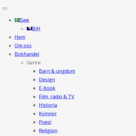
Swe
BiH
Hem
Om oss
Bokhandel
Genre
Barn & ungdom
Design
E-book
Film, radio & TV
Historia
Kvinnor
Poesi
Religion