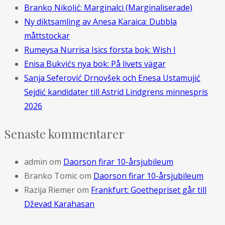
Branko Nikolić: Marginalci (Marginaliserade)
Ny diktsamling av Anesa Karaica: Dubbla
måttstockar
Rumeysa Nurrisa Isics första bok: Wish I
Enisa Bukvićs nya bok: På livets vägar
Sanja Seferović Drnovšek och Enesa Ustamujić
Sejdić kandidater till Astrid Lindgrens minnespris
2026
Senaste kommentarer
admin
om
Daorson firar 10-årsjubileum
Branko Tomic
om
Daorson firar 10-årsjubileum
Razija Riemer
om
Frankfurt: Goethepriset går till
Dževad Karahasan