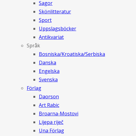
Sagor
Skönlitteratur
Sport
Uppslagsböcker
Antikvariat
Språk
Bosniska/Kroatiska/Serbiska
Danska
Engelska
Svenska
Förlag
Daorson
Art Rabic
Broarna-Mostovi
Lijepa riječ
Una Förlag