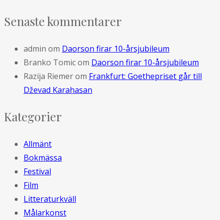
Senaste kommentarer
admin
om
Daorson firar 10-årsjubileum
Branko Tomic
om
Daorson firar 10-årsjubileum
Razija Riemer
om
Frankfurt: Goethepriset går till
Dževad Karahasan
Kategorier
Allmänt
Bokmässa
Festival
Film
Litteraturkväll
Målarkonst