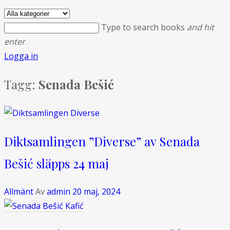
Type to search books
and hit
enter
Logga in
Tagg:
Senada Bešić
Diktsamlingen ”Diverse” av Senada
Bešić släpps 24 maj
Allmänt
Av
admin
20 maj, 2024