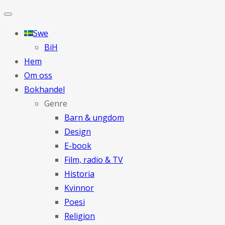
Swe
BiH
Hem
Om oss
Bokhandel
Genre
Barn & ungdom
Design
E-book
Film, radio & TV
Historia
Kvinnor
Poesi
Religion