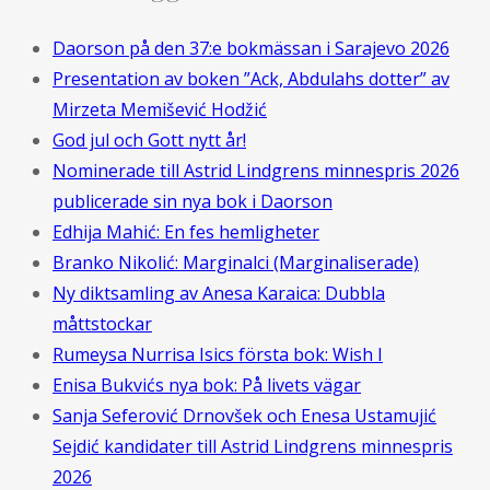
Daorson på den 37:e bokmässan i Sarajevo 2026
Presentation av boken ”Ack, Abdulahs dotter” av
Mirzeta Memišević Hodžić
God jul och Gott nytt år!
Nominerade till Astrid Lindgrens minnespris 2026
publicerade sin nya bok i Daorson
Edhija Mahić: En fes hemligheter
Branko Nikolić: Marginalci (Marginaliserade)
Ny diktsamling av Anesa Karaica: Dubbla
måttstockar
Rumeysa Nurrisa Isics första bok: Wish I
Enisa Bukvićs nya bok: På livets vägar
Sanja Seferović Drnovšek och Enesa Ustamujić
Sejdić kandidater till Astrid Lindgrens minnespris
2026