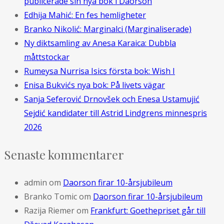
publicerade sin nya bok i Daorson
Edhija Mahić: En fes hemligheter
Branko Nikolić: Marginalci (Marginaliserade)
Ny diktsamling av Anesa Karaica: Dubbla
måttstockar
Rumeysa Nurrisa Isics första bok: Wish I
Enisa Bukvićs nya bok: På livets vägar
Sanja Seferović Drnovšek och Enesa Ustamujić
Sejdić kandidater till Astrid Lindgrens minnespris
2026
Senaste kommentarer
admin
om
Daorson firar 10-årsjubileum
Branko Tomic
om
Daorson firar 10-årsjubileum
Razija Riemer
om
Frankfurt: Goethepriset går till