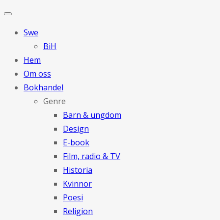
Swe
BiH
Hem
Om oss
Bokhandel
Genre
Barn & ungdom
Design
E-book
Film, radio & TV
Historia
Kvinnor
Poesi
Religion