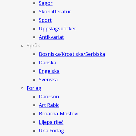
Sagor
Skönlitteratur
Sport
Uppslagsböcker
Antikvariat
Språk
Bosniska/Kroatiska/Serbiska
Danska
Engelska
Svenska
Förlag
Daorson
Art Rabic
Broarna-Mostovi
Lijepa riječ
Una Förlag