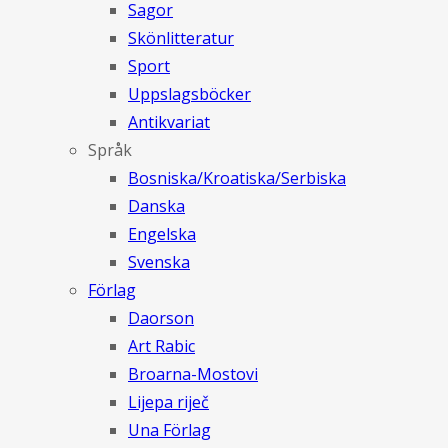
Sagor
Skönlitteratur
Sport
Uppslagsböcker
Antikvariat
Språk
Bosniska/Kroatiska/Serbiska
Danska
Engelska
Svenska
Förlag
Daorson
Art Rabic
Broarna-Mostovi
Lijepa riječ
Una Förlag