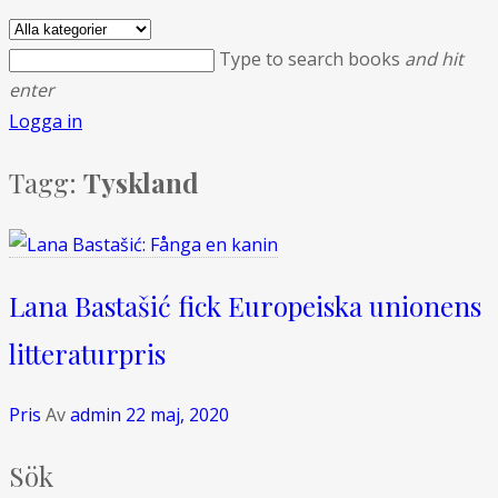
Type to search books
and hit
enter
Logga in
Tagg:
Tyskland
Lana Bastašić fick Europeiska unionens
litteraturpris
Pris
Av
admin
22 maj, 2020
Sök