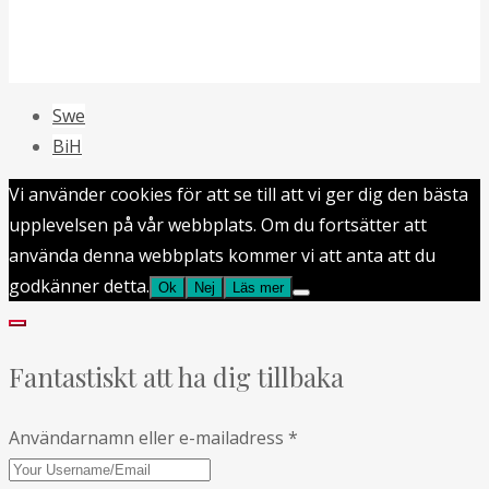
Swe
BiH
Vi använder cookies för att se till att vi ger dig den bästa
upplevelsen på vår webbplats. Om du fortsätter att
använda denna webbplats kommer vi att anta att du
godkänner detta.
Ok
Nej
Läs mer
Fantastiskt att ha dig tillbaka
Användarnamn eller e-mailadress
*