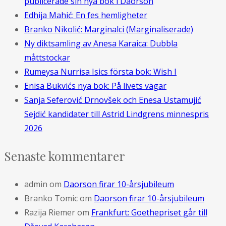
publicerade sin nya bok i Daorson
Edhija Mahić: En fes hemligheter
Branko Nikolić: Marginalci (Marginaliserade)
Ny diktsamling av Anesa Karaica: Dubbla
måttstockar
Rumeysa Nurrisa Isics första bok: Wish I
Enisa Bukvićs nya bok: På livets vägar
Sanja Seferović Drnovšek och Enesa Ustamujić
Sejdić kandidater till Astrid Lindgrens minnespris
2026
Senaste kommentarer
admin
om
Daorson firar 10-årsjubileum
Branko Tomic
om
Daorson firar 10-årsjubileum
Razija Riemer
om
Frankfurt: Goethepriset går till