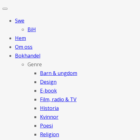
Swe
BiH
Hem
Om oss
Bokhandel
Genre
Barn & ungdom
Design
E-book
Film, radio & TV
Historia
Kvinnor
Poesi
Religion