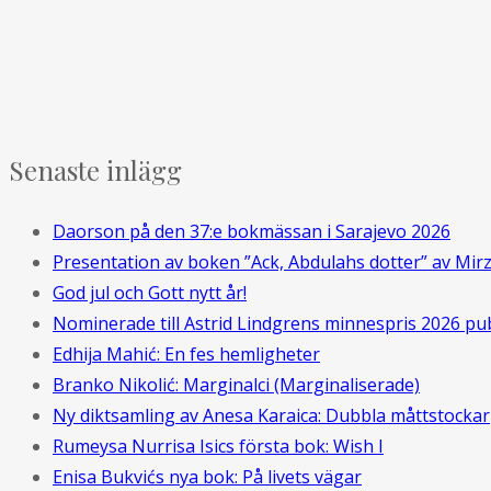
Senaste inlägg
Daorson på den 37:e bokmässan i Sarajevo 2026
Presentation av boken ”Ack, Abdulahs dotter” av Mir
God jul och Gott nytt år!
Nominerade till Astrid Lindgrens minnespris 2026 pu
Edhija Mahić: En fes hemligheter
Branko Nikolić: Marginalci (Marginaliserade)
Ny diktsamling av Anesa Karaica: Dubbla måttstockar
Rumeysa Nurrisa Isics första bok: Wish I
Enisa Bukvićs nya bok: På livets vägar