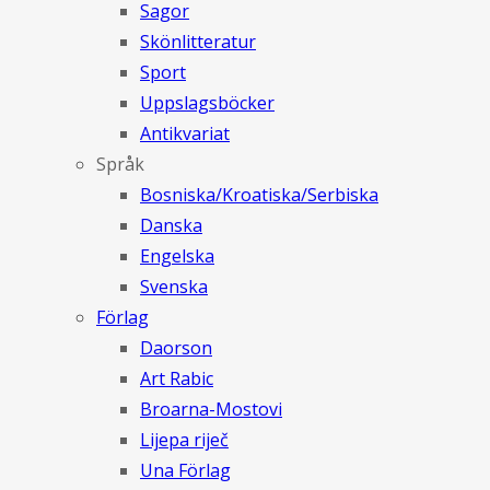
Sagor
Skönlitteratur
Sport
Uppslagsböcker
Antikvariat
Språk
Bosniska/Kroatiska/Serbiska
Danska
Engelska
Svenska
Förlag
Daorson
Art Rabic
Broarna-Mostovi
Lijepa riječ
Una Förlag