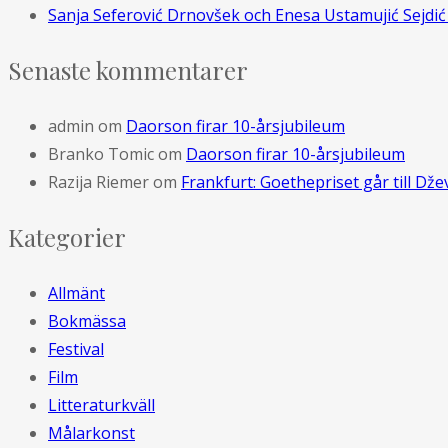
Sanja Seferović Drnovšek och Enesa Ustamujić Sejdić 
Senaste kommentarer
admin
om
Daorson firar 10-årsjubileum
Branko Tomic
om
Daorson firar 10-årsjubileum
Razija Riemer
om
Frankfurt: Goethepriset går till D
Kategorier
Allmänt
Bokmässa
Festival
Film
Litteraturkväll
Målarkonst