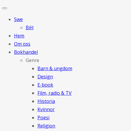
Swe
BiH
Hem
Om oss
Bokhandel
Genre
Barn & ungdom
Design
E-book
Film, radio & TV
Historia
Kvinnor
Poesi
Religion