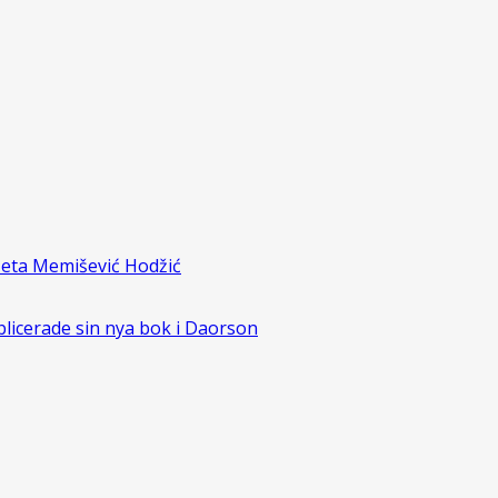
zeta Memišević Hodžić
blicerade sin nya bok i Daorson