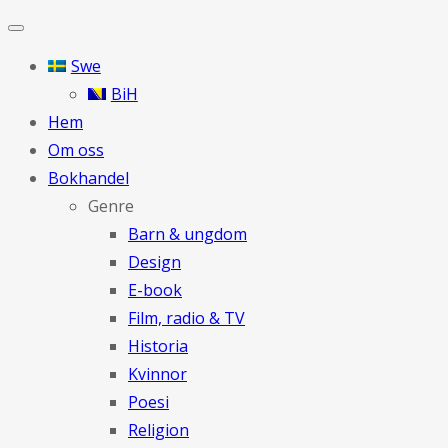
Swe
BiH
Hem
Om oss
Bokhandel
Genre
Barn & ungdom
Design
E-book
Film, radio & TV
Historia
Kvinnor
Poesi
Religion