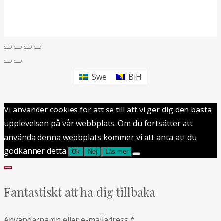
Swe
BiH
Vi använder cookies för att se till att vi ger dig den bästa
upplevelsen på vår webbplats. Om du fortsätter att
använda denna webbplats kommer vi att anta att du
godkänner detta.
Ok
Nej
Läs mer
Fantastiskt att ha dig tillbaka
Användarnamn eller e-mailadress
*