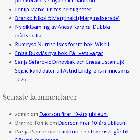
publicerade sin nya bok i Daorson
Edhija Mahić: En fes hemligheter
Branko Nikolić: Marginalci (Marginaliserade)
Ny diktsamling av Anesa Karaica: Dubbla
måttstockar
Rumeysa Nurrisa Isics första bok: Wish I
Enisa Bukvićs nya bok: På livets vägar
Sanja Seferović Drnovšek och Enesa Ustamujić
Sejdić kandidater till Astrid Lindgrens minnespris
2026
Senaste kommentarer
admin
om
Daorson firar 10-årsjubileum
Branko Tomic
om
Daorson firar 10-årsjubileum
Razija Riemer
om
Frankfurt: Goethepriset går till