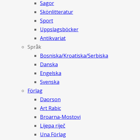
Sagor
Skönlitteratur
Sport
Uppslagsböcker
Antikvariat
Språk
Bosniska/Kroatiska/Serbiska
Danska
Engelska
Svenska
Förlag
Daorson
Art Rabic
Broarna-Mostovi
Lijepa riječ
Una Förlag