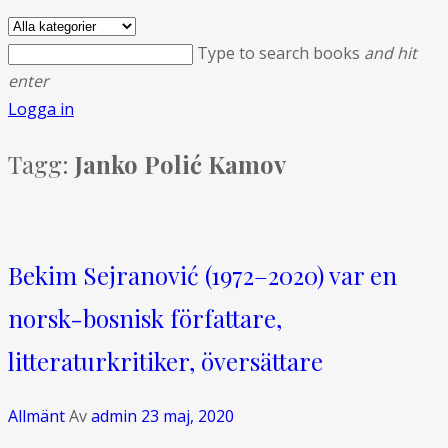
Type to search books
and hit
enter
Logga in
Tagg:
Janko Polić Kamov
Bekim Sejranović (1972–2020) var en
norsk-bosnisk författare,
litteraturkritiker, översättare
Allmänt
Av
admin
23 maj, 2020