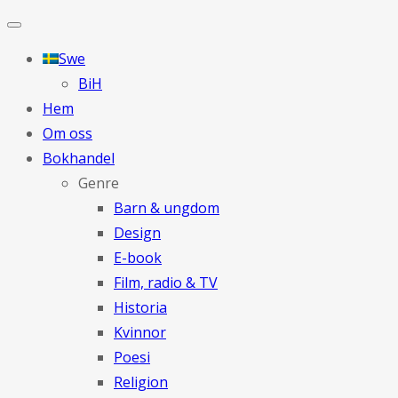
Swe
BiH
Hem
Om oss
Bokhandel
Genre
Barn & ungdom
Design
E-book
Film, radio & TV
Historia
Kvinnor
Poesi
Religion