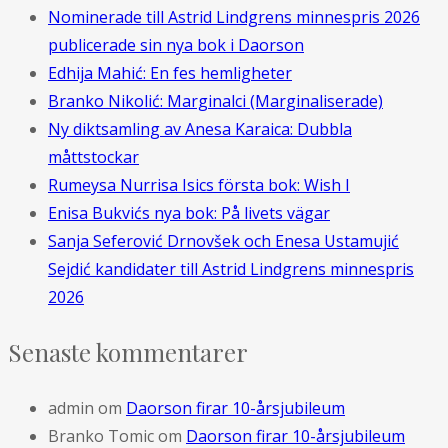
Nominerade till Astrid Lindgrens minnespris 2026
publicerade sin nya bok i Daorson
Edhija Mahić: En fes hemligheter
Branko Nikolić: Marginalci (Marginaliserade)
Ny diktsamling av Anesa Karaica: Dubbla
måttstockar
Rumeysa Nurrisa Isics första bok: Wish I
Enisa Bukvićs nya bok: På livets vägar
Sanja Seferović Drnovšek och Enesa Ustamujić
Sejdić kandidater till Astrid Lindgrens minnespris
2026
Senaste kommentarer
admin
om
Daorson firar 10-årsjubileum
Branko Tomic
om
Daorson firar 10-årsjubileum