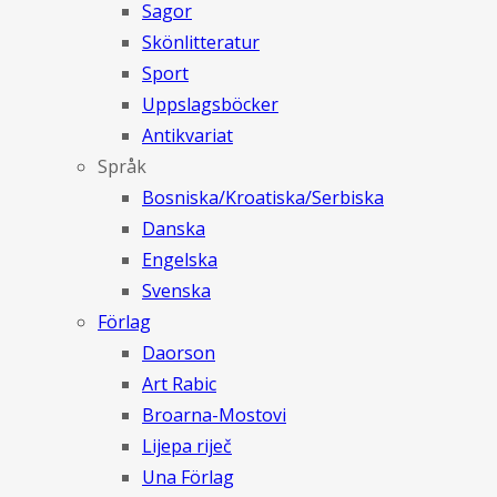
Sagor
Skönlitteratur
Sport
Uppslagsböcker
Antikvariat
Språk
Bosniska/Kroatiska/Serbiska
Danska
Engelska
Svenska
Förlag
Daorson
Art Rabic
Broarna-Mostovi
Lijepa riječ
Una Förlag