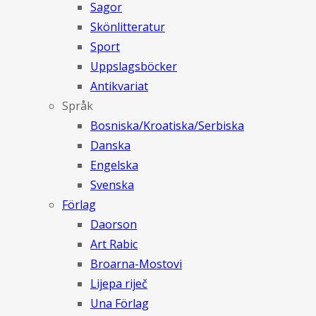
Sagor
Skönlitteratur
Sport
Uppslagsböcker
Antikvariat
Språk
Bosniska/Kroatiska/Serbiska
Danska
Engelska
Svenska
Förlag
Daorson
Art Rabic
Broarna-Mostovi
Lijepa riječ
Una Förlag