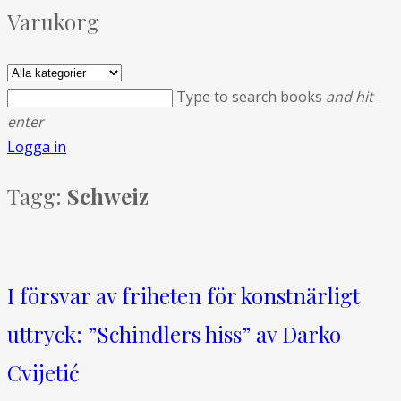
Varukorg
Type to search books
and hit
enter
Logga in
Tagg:
Schweiz
I försvar av friheten för konstnärligt
uttryck: ”Schindlers hiss” av Darko
Cvijetić