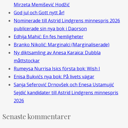
Mirzeta Memišević Hodžić
God jul och Gott nytt år!
Nominerade till Astrid Lindgrens minnespris 2026
publicerade sin nya bok i Daorson
Edhija Mahić: En fes hemligheter
Branko Nikolić: Marginalci (Marginaliserade)
Ny diktsamling av Anesa Karaica: Dubbla
måttstockar
Rumeysa Nurrisa Isics första bok: Wish I
Enisa Bukvićs nya bok: På livets vägar
Sanja Seferović Drnovšek och Enesa Ustamujić
Sejdić kandidater till Astrid Lindgrens minnespris
2026
Senaste kommentarer