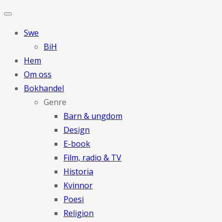
Swe
BiH
Hem
Om oss
Bokhandel
Genre
Barn & ungdom
Design
E-book
Film, radio & TV
Historia
Kvinnor
Poesi
Religion