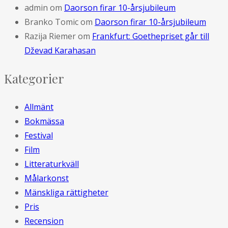
admin
om
Daorson firar 10-årsjubileum
Branko Tomic
om
Daorson firar 10-årsjubileum
Razija Riemer
om
Frankfurt: Goethepriset går till
Dževad Karahasan
Kategorier
Allmänt
Bokmässa
Festival
Film
Litteraturkväll
Målarkonst
Mänskliga rättigheter
Pris
Recension